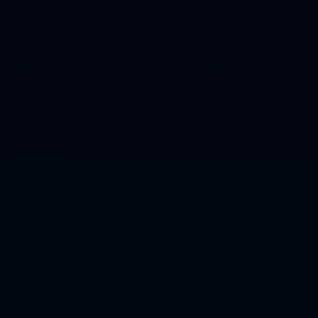
Danh mục nổi bật
Liên kết
📂 Tất cả danh mục
Trang chủ