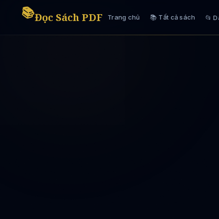
📚
Đọc Sách PDF
Trang chủ
📚 Tất cả sách
📂 