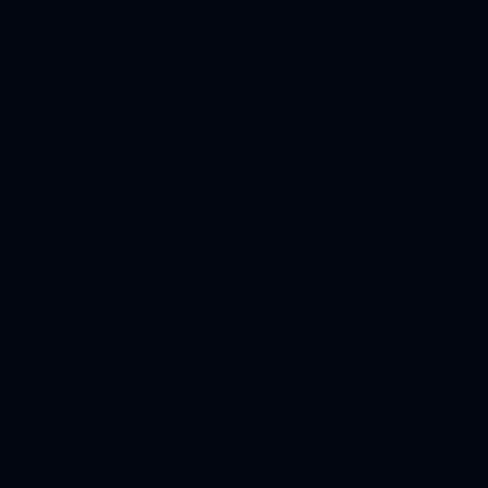
📚 Đọc Sách PDF
Thư viện ebook PDF miễn phí lớn nhất Việt Nam. Chia sẻ tri