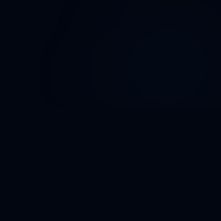
☕ Ủng hộ chúng tôi
Giúp Đọc Sách PDF duy trì hoạt động miễn